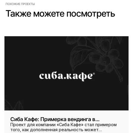
ПОХОЖИЕ ПРОЕКТЫ
Также можете посмотреть
Сиба Кафе: Примерка вендинга в
дополненной реальности
Проект для компании «Сиба Кафе» стал примером
того, как дополненная реальность может