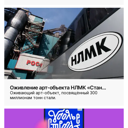
эффективно решать прикладные задачи в сегменте
B2B.
Оживление арт-объекта НЛМК «Стан
3000»
Оживающий арт-объект, посвящённый 300
миллионам тонн стали.